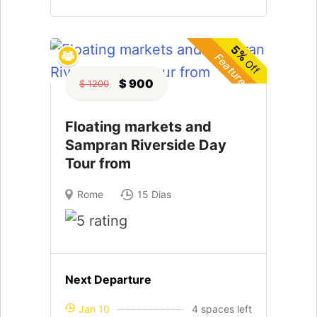
5%
Featured
Off
$ 900
$ 1200
Floating markets and
Sampran Riverside Day
Tour from
Rome
15 Dias
Next Departure
Jan 10
4 spaces left