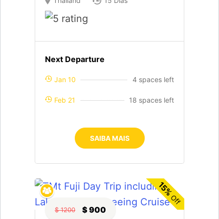
Thailand
15 Dias
Next Departure
Jan 10
4 spaces left
Feb 21
18 spaces left
SAIBA MAIS
15%
Off
$ 900
$ 1200