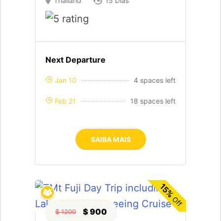
Thailand
15 Dias
Next Departure
Jan 10
4 spaces left
Feb 21
18 spaces left
SAIBA MAIS
15%
Off
$ 900
$ 1200