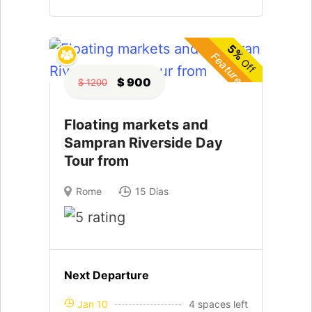
5%
Featured
Off
$ 900
$ 1200
Floating markets and
Sampran Riverside Day
Tour from
Rome
15 Dias
Next Departure
Jan 10
4 spaces left