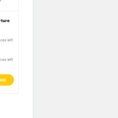
rture
ces left
ces left
AIS