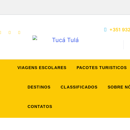
+351 932
Tucá Tulá
Viagens Pedag
Escolares, Viag
Visitas
VIAGENS ESCOLARES
PACOTES TURISTICOS
DESTINOS
CLASSIFICADOS
SOBRE N
CONTATOS