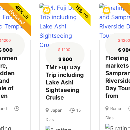
45%
15%
Featured
F
Off
Off
$ 1200
$ 120
$ 900
$ 90
$ 1200
anmen
Floating
$ 900
re,
markets
TMt Fuji Day
idden
Sampra
Trip including
 and
Riversid
Lake Ashi
le of
Day Tou
Sightseeing
ven
from
Cruise
land
Rome
Japan
15
Dias
Dias