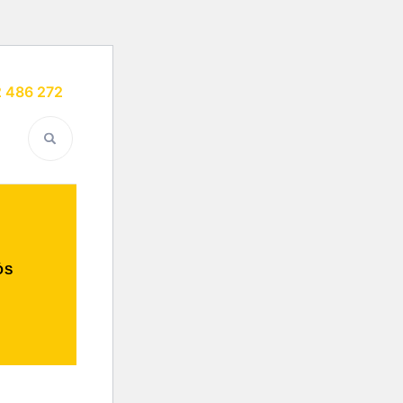
 486 272
ogicas, Viagens
ens de Finalistas e
 de Estudo
ÓS