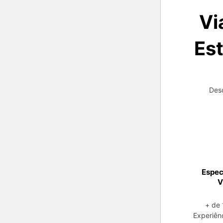
Vi
Est
Desd
Espec
V
+ de 
Experiên