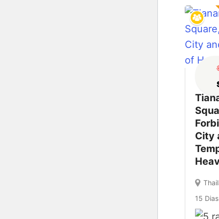
Tian
Squa
Forb
City
Temp
Hea
Thai
15 Dias