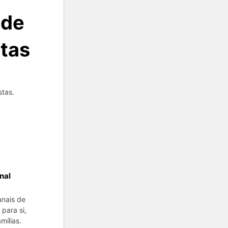
 de
stas
stas.
nal
anais de
para si,
mílias.